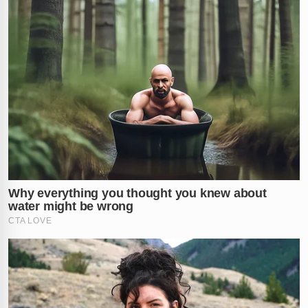
suspeita
Jozielly segue atrás das grades desde o dia 22 de abril.
A Justiça do Distrito Federal negou o pedido de prisão
domiciliar, mantendo a detida devido à extrema
gravidade e crueldade do ato cometido. O caso do
agricultor que foi morto onde deveria estar seguro
continua gerando revolta e profunda indignação
popular.
O que você acha dessa vingança cruel praticada dentro
de um hospital? Conta nos comentários!