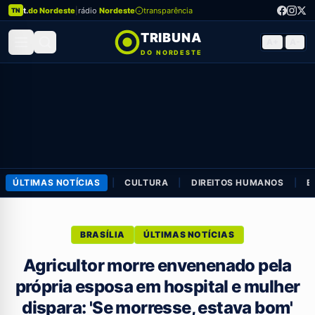
t.
do Nordeste
|
rádio
Nordeste
transparência
TN
TRIBUNA
A+
|
A-
DO NORDESTE
ÚLTIMAS NOTÍCIAS
|
CULTURA
|
DIREITOS HUMANOS
|
E
BRASÍLIA
ÚLTIMAS NOTÍCIAS
Agricultor morre envenenado pela
própria esposa em hospital e mulher
dispara: 'Se morresse, estava bom'