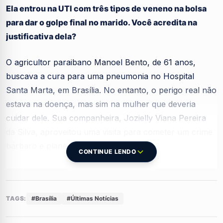
Ela entrou na UTI com três tipos de veneno na bolsa
para dar o golpe final no marido. Você acredita na
justificativa dela?
O agricultor paraibano Manoel Bento, de 61 anos,
buscava a cura para uma pneumonia no Hospital
Santa Marta, em Brasília. No entanto, o perigo real não
estava na doença, mas sim na mulher que deveria
cuidar dele. Sua companheira, Jozielly Viana Pereira
da Silva, aproveitou uma visita para cometer um crime
bárbaro e planejado.
CONTINUE LENDO
Ataque covarde dentro do quarto
de hospital
TAGS:
#Brasília
#Últimas Notícias