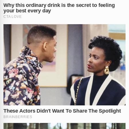
que Manoel era um homem rude que prometia
incendiar sua casa e matar sua família constantemente.
Luta pela vida e desfecho trágico
na UTI
A equipe médica percebeu sinais estranhos no estado
de Manoel, que eram totalmente incompatíveis com
seu tratamento para pneumonia. O protocolo de
segurança foi acionado e a polícia chamada
imediatamente após a descoberta do envenenamento.
Após lutar por quase 20 dias internado, o agricultor
não resistiu aos danos internos e faleceu.
Justiça nega liberdade para a