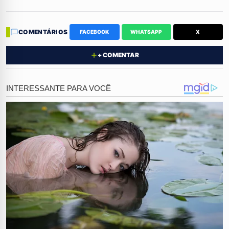
ameaçando contar toda a verdade sobre o
envolvimento dos dois para os familiares.
COMENTÁRIOS
FACEBOOK
WHATSAPP
X
Para silenciar o rapaz e manter sua imagem intacta, o
+ COMENTAR
suspeito decidiu agir da pior forma possível. Ele utilizou
uma arma para dar fim à vida do jovem e tentar apagar
o rastro do segredo.
Prisão e Justiça
A Polícia Civil agiu rápido e conseguiu localizar o autor
desse crime hediondo que destruiu uma família. Agora,
o tio responderá por homicídio qualificado e está à
disposição do Poder Judiciário.
O caso serve como um alerta brutal sobre as