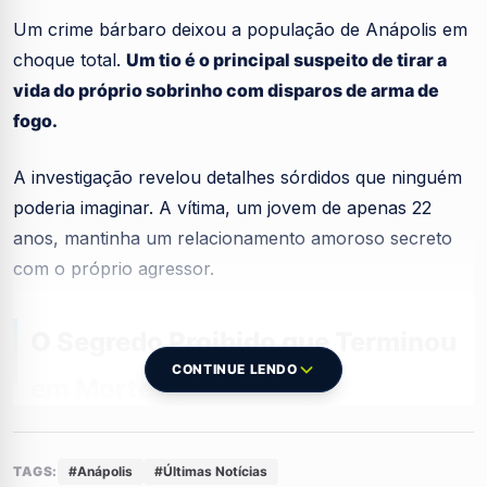
Um crime bárbaro deixou a população de Anápolis em
choque total.
Um tio é o principal suspeito de tirar a
vida do próprio sobrinho com disparos de arma de
fogo.
A investigação revelou detalhes sórdidos que ninguém
poderia imaginar. A vítima, um jovem de apenas 22
anos, mantinha um relacionamento amoroso secreto
com o próprio agressor.
O Segredo Proibido que Terminou
CONTINUE LENDO
em Morte
O homem de 44 anos teria cometido o assassinato por
TAGS:
#Anápolis
#Últimas Notícias
puro medo de ser descoberto.
O sobrinho estaria