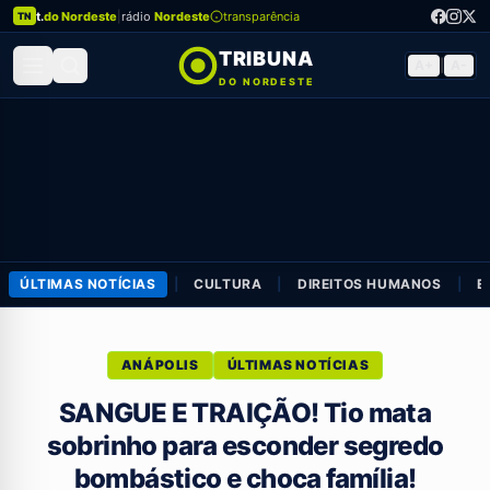
t.
do Nordeste
|
rádio
Nordeste
transparência
TN
TRIBUNA
A+
|
A-
DO NORDESTE
ÚLTIMAS NOTÍCIAS
|
CULTURA
|
DIREITOS HUMANOS
|
E
ANÁPOLIS
ÚLTIMAS NOTÍCIAS
SANGUE E TRAIÇÃO! Tio mata
sobrinho para esconder segredo
bombástico e choca família!