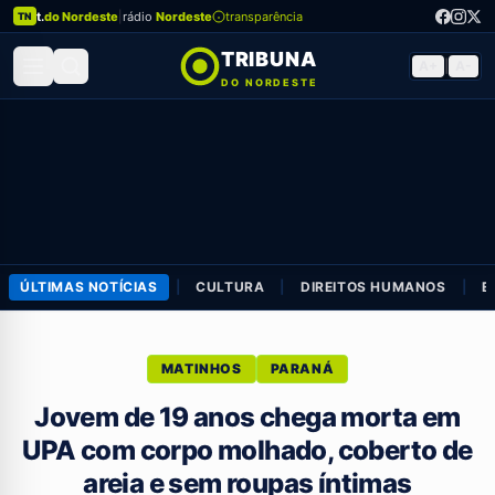
t.
do Nordeste
|
rádio
Nordeste
transparência
TN
TRIBUNA
A+
|
A-
DO NORDESTE
ÚLTIMAS NOTÍCIAS
|
CULTURA
|
DIREITOS HUMANOS
|
E
MATINHOS
PARANÁ
Jovem de 19 anos chega morta em
UPA com corpo molhado, coberto de
areia e sem roupas íntimas