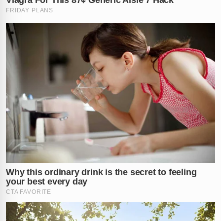
Investigação em curso
O caso ganhou enorme visibilidade nas redes sociais.
Muitos internautas se mostraram surpresos e
levantaram hipóteses sobre o que realmente
aconteceu.
O corpo foi encaminhado para exames em
Paranaguá
,
e a Polícia Civil do Paraná investiga o caso para
esclarecer a causa da morte.
O que você acha disso? Conta nos comentários! Marca
quem precisa saber dessa história misteriosa!