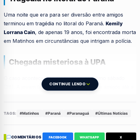
Uma noite que era para ser diversão entre amigos
terminou em tragédia no litoral do Paraná.
Kemily
Lorrana Cain
, de apenas 19 anos, foi encontrada morta
em Matinhos em circunstâncias que intrigam a polícia.
Chegada misteriosa à UPA
O caso aconteceu na madrugada do último sábado
CONTINUE LENDO
(28). A jovem foi levada por um grupo de amigos até a
Unidade de Pronto Atendimento (UPA)
do balneário
Praia Grande, mas infelizmente já chegou ao local sem
sinais vitais.
TAGS:
#Matinhos
#Paraná
#Paranaguá
#Últimas Notícias
O que mais chocou os médicos foi o estado em que
COMENTÁRIOS
Kemily chegou. Segundo os profissionais, a vítima
FACEBOOK
WHATSAPP
X