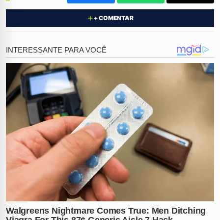
estava com o
corpo completamente molhado
,
+ COMENTAR
coberto de areia e, surpreendentemente,
sem roupas
íntimas
. A cena levantou imediatamente suspeitas.
Relato dos acompanhantes
A Guarda Municipal foi acionada e abordou os
acompanhantes. Em depoimento, o grupo revelou que
conheceu Kemily pelas redes sociais
e que a viagem
ao litoral havia sido combinada previamente entre eles.
Os amigos contaram que, durante o trajeto, a jovem já
apresentava
comportamento alterado
. Ao chegarem à
praia, ela teria permanecido dentro do carro com dois
integrantes, enquanto os outros foram para a areia.
Pouco depois, perceberam que ela passava mal.