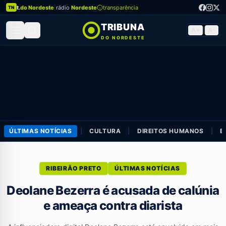
t.
do Nordeste
|
rádio
Nordeste
transparência
TN
TRIBUNA
A+
|
A-
DO NORDESTE
ÚLTIMAS NOTÍCIAS
|
CULTURA
|
DIREITOS HUMANOS
|
E
RIBEIRÃO PRETO
ÚLTIMAS NOTÍCIAS
Deolane Bezerra é acusada de calúnia
e ameaça contra diarista