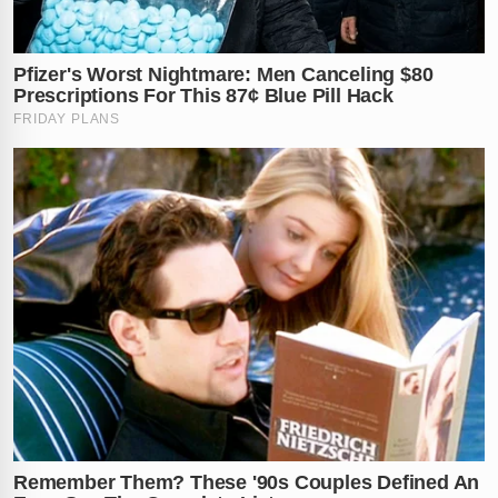
justiça
As provas incluem um pen drive com todas as
gravações de áudio que comprovam as ameaças. O
processo está correndo na
Justiça de Ribeirão Preto
e
vai ter que ser julgado.
Deolane sempre se envolve em polêmicas, mas agora
a situação é séria e pode ter
consequências criminais
.
Isso se for provado que ela realmente agiu de má fé e
com agressividade contra uma trabalhadora.
O que você acha dessa história? Comenta aí!