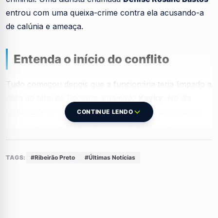
entrou com uma queixa-crime contra ela acusando-a
de calúnia e ameaça.
Entenda o início do conflito
Tudo começou depois que a funcionária teria limpado a
casa do filho de Deolane, chamado
Kayky
. No dia
seguinte, ela recebeu uma ligação sendo acusada de
CONTINUE LENDO
ter roubado uma quantia em dinheiro do quarto do
rapaz, coisa que ela sempre negou veementemente.
TAGS:
#Ribeirão Preto
#Últimas Notícias
Denise conta que recebeu
áudios fortes
diretamente
de Deolane. Nas mensagens, a influenciadora teria
xingado, exigido o dinheiro de volta e feito ameaças
terríveis contra a diarista.