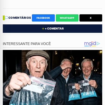
Revista e denúncias graves
COMENTÁRIOS
FACEBOOK
WHATSAPP
X
A situação ficou tão tensa que
seguranças da artista
foram até a casa da mulher revistar tudo. A diarista
+ COMENTAR
ainda alega que recebeu recados de pessoas
desconhecidas, dizendo que o dinheiro na verdade era
do
crime organizado
.
Ela foi ameaçada e disseram que Deolane e o filho
estavam envolvidos na
lavagem desse valor
, o que
torna o caso ainda mais grave. Ela já registrou um
boletim de ocorrência e entregou provas para a polícia.
Andamento do processo na