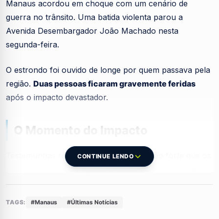
Manaus acordou em choque com um cenário de
guerra no trânsito. Uma batida violenta parou a
Avenida Desembargador João Machado nesta
segunda-feira.
O estrondo foi ouvido de longe por quem passava pela
região.
Duas pessoas ficaram gravemente feridas
após o impacto devastador.
O Momento do Impacto
Testemunhas relatam que a colisão foi tão forte que os
CONTINUE LENDO
veículos ficaram completamente destruídos. O asfalto
ficou coberto de destroços e a tensão tomou conta do
local.
TAGS:
#Manaus
#Últimas Notícias