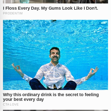
Trânsito Interrompido
O fluxo na via ficou totalmente comprometido
enquanto as equipes de resgate trabalhavam.
Motoristas foram orientados a buscar rotas alternativas
para evitar o caos.
A polícia deve investigar as causas reais dessa tragédia
que quase termina em morte.
A imprudência ou falha
mecânica?
Só a perícia poderá confirmar.