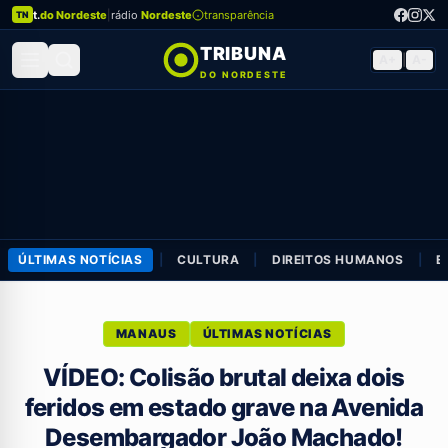
t.
do Nordeste
|
rádio
Nordeste
transparência
TN
TRIBUNA
A+
|
A-
DO NORDESTE
ÚLTIMAS NOTÍCIAS
|
CULTURA
|
DIREITOS HUMANOS
|
E
MANAUS
ÚLTIMAS NOTÍCIAS
VÍDEO: Colisão brutal deixa dois
feridos em estado grave na Avenida
Desembargador João Machado!