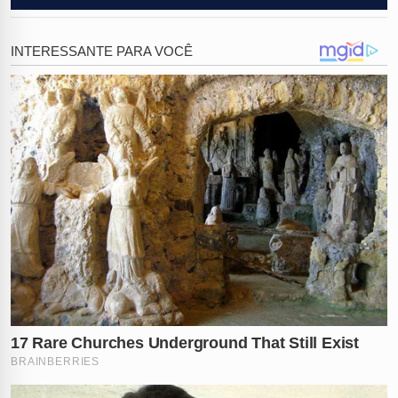
perceberam que a
cabeça da modelo
havia sido
roubada.
A família foi imediatamente notificada, e as autoridades
foram acionadas. A principal suspeita é que indivíduos
tenham invadido o cemitério, violado o túmulo e
tentado ocultar o crime com uma
vedação
improvisada
.
Até o momento, não há pistas sobre os responsáveis
ou a motivação para um ato tão macabro.
Relembre o crime brutal contra
Pamela Genini