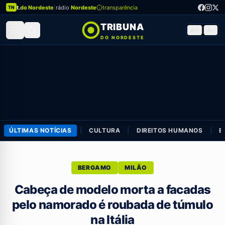
t.
do Nordeste
|
rádio
Nordeste
transparência
TN
TRIBUNA
A+
|
A-
DO NORDESTE
ÚLTIMAS NOTÍCIAS
|
CULTURA
|
DIREITOS HUMANOS
|
E
BERGAMO
MILÃO
Cabeça de modelo morta a facadas
pelo namorado é roubada de túmulo
na Itália