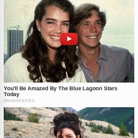
A morte de Pamela Genini já havia chocado a Itália pela
brutalidade. Em outubro de 2025, o corpo da jovem foi
encontrado esfaqueado em
Milão
, no apartamento
onde morava.
O autor do crime foi o ex-companheiro,
Gianluca
Soncin
, de 52 anos, que tentou tirar a própria vida
com a mesma faca usada contra a modelo. Gianluca foi
socorrido, levado ao hospital e depois encaminhado à
prisão.
Pamela era apaixonada pelo mundo da moda e pelos
negócios. Iniciou a carreira artística aos 8 anos com
campanhas publicitárias e, além de modelo, criou uma
marca de biquínis
e atuava no mercado imobiliário de
luxo.