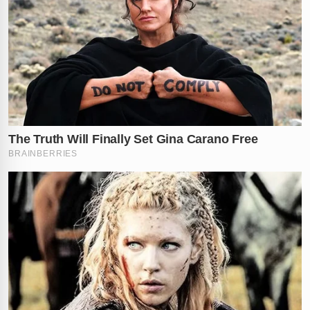
Investigação e indignação pública
O caso ganhou enorme visibilidade e gerou grande
repercussão. Muitos internautas se mostraram
chocados com a
nova violação
contra a vítima, que já
havia sofrido uma morte brutal nas mãos do ex-
companheiro.
As autoridades italianas seguem investigando para
descobrir quem cometeu esse ultraje e qual a
motivação por trás do roubo. O que você acha que
pode ter motivado alguém a roubar a cabeça do
túmulo? Conta nos comentários!