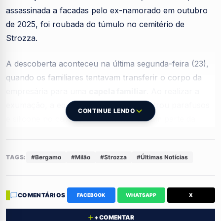
assassinada a facadas pelo ex-namorado em outubro
de 2025, foi roubada do túmulo no cemitério de
Strozza.
A descoberta aconteceu na última segunda-feira (23),
quando os familiares tentavam transferir o corpo da
empresária para uma
capela familiar
. Ao realizar a
exumação, a equipe profissional encontrou parafusos
CONTINUE LENDO
e silicone no caixão, itens que não faziam parte da
sepultura original.
TAGS:
#Bergamo
#Milão
#Strozza
#Últimas Notícias
Mistério no cemitério de Strozza
Os profissionais estranharam a presença desses
COMENTÁRIOS
FACEBOOK
WHATSAPP
X
materiais, que teriam sido usados para vedar o caixão
+ COMENTAR
após a violação. Quando retiraram o corpo,