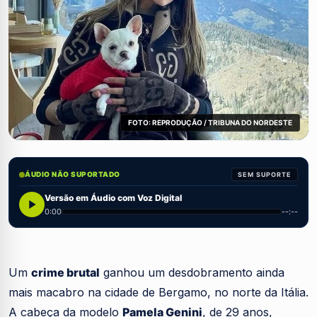
FOTO: REPRODUÇÃO / TRIBUNA DO NORDESTE
ÁUDIO NÃO SUPORTADO
SEM SUPORTE
Versão em Áudio com Voz Digital
0:00
--:--
Um
crime brutal
ganhou um desdobramento ainda
mais macabro na cidade de Bergamo, no norte da Itália.
A cabeça da modelo
Pamela Genini
, de 29 anos,