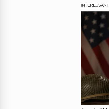
chegaram com um bombeiro, l
Histórico de viol
Mas não é a primeira vez qu
por empurrar a esposa, que 
Na ocasião, pagou uma fian
Carreira e reperc
Rick Eleotério é tecladista e
gospel, com mais de um milhã
Agora o músico vai ter que e