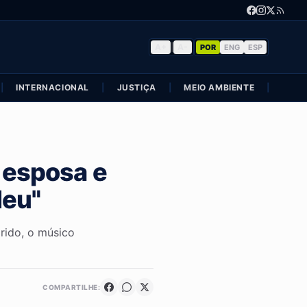
A+
|
A-
POR
ENG
ESP
|
INTERNACIONAL
|
JUSTIÇA
|
MEIO AMBIENTE
|
POLÍ
 esposa e
deu"
arido, o músico
COMPARTILHE: