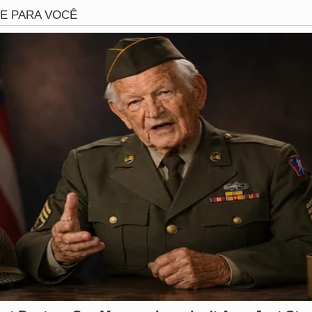
evaram a influencer pro hospital e o
cantor gospel foi p
ência doméstica
e esse monstro se envolve em confusão. Em 2024, Rick já 
bateu a cabeça numa quina.
ça de
US$ 100 mil
e foi solto.
ussão
 tem mais de
55 mil seguidores
nas redes. O irmão dele ta
o de fãs.
xplicar pra justiça porque acha que pode levantar a mão p