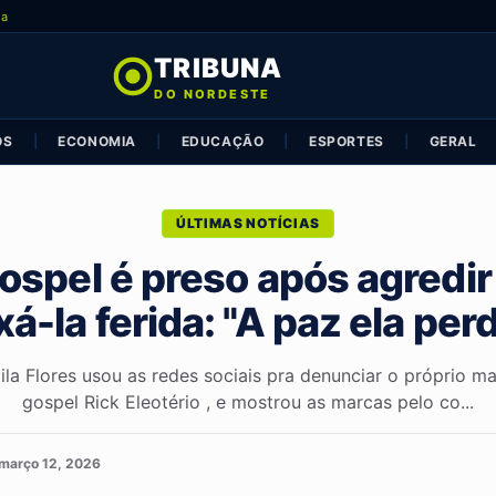
ia
TRIBUNA
DO NORDESTE
OS
|
ECONOMIA
|
EDUCAÇÃO
|
ESPORTES
|
GERAL
ÚLTIMAS NOTÍCIAS
ospel é preso após agredir
xá-la ferida: "A paz ela per
ila Flores usou as redes sociais pra denunciar o próprio m
gospel Rick Eleotério , e mostrou as marcas pelo co...
março 12, 2026