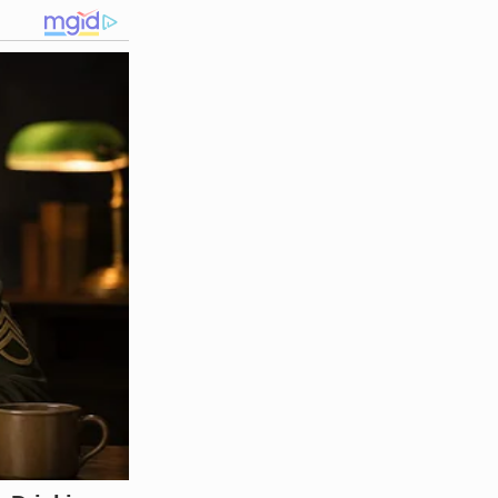
reso na hora
.
havia sido
preso na Flórida
mbém é famoso no meio
ra mulher.