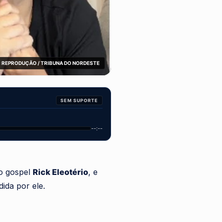
 REPRODUÇÃO / TRIBUNA DO NORDESTE
SEM SUPORTE
--:--
co gospel
Rick Eleotério
, e
ida por ele.