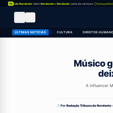
t.
do Nordeste
|
rádio
Nordeste
tv
Nordeste
|
carta de serviços
|
transparênc
TN
ÚLTIMAS NOTÍCIAS
|
CULTURA
|
DIREITOS HUMAN
Músico g
dei
A influencer M
Por
Redação Tribuna do Nordeste
•