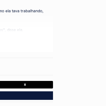
o ela tava trabalhando,
", disse ela.
eja. Segundo Mila, os
, afirmou.
X
 pra polícia. Os agentes