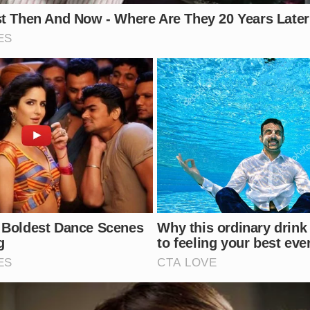
força a importância da atenção aos sinais do corpo e da 
nou um alerta para milhares de brasileiros.
a nos comentários!