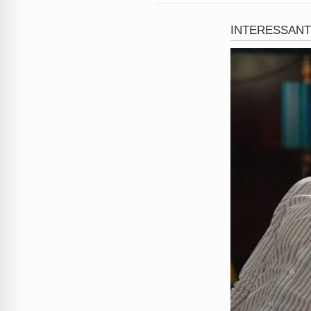
Estatísticas e fat
O Inca estima que até 2028 m
incidência em homens. Fator
de anabolizantes e histórico 
Prevenção e cuid
Para reduzir os riscos, espe
ter cuidado com alimentos a
da doença.
Conclusão e aler