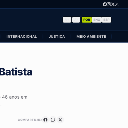
A+
|
A-
POR
ENG
ESP
|
INTERNACIONAL
|
JUSTIÇA
|
MEIO AMBIENTE
|
POLÍ
Batista
os 46 anos em
.
COMPARTILHE: