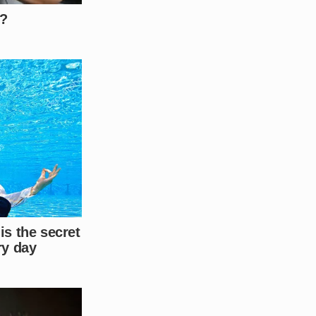
busca por
diagnóstico