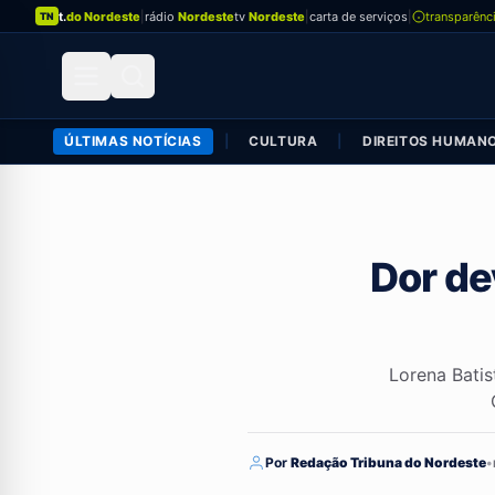
t.
do Nordeste
|
rádio
Nordeste
tv
Nordeste
|
carta de serviços
|
transparênc
TN
ÚLTIMAS NOTÍCIAS
|
CULTURA
|
DIREITOS HUMAN
Dor de
Lorena Batis
Por
Redação Tribuna do Nordeste
•