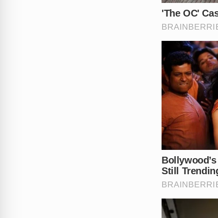
A morte de Lorena Batista re
precoce
. Sua história se tor
O que você acha disso? Cont