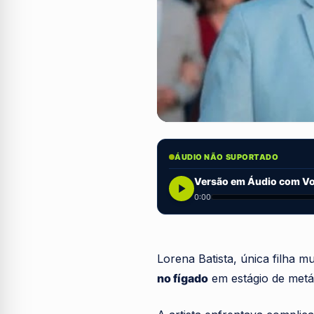
ÁUDIO NÃO SUPORTADO
Versão em Áudio com Voz
0:00
Lorena Batista, única filha 
no fígado
em estágio de metás