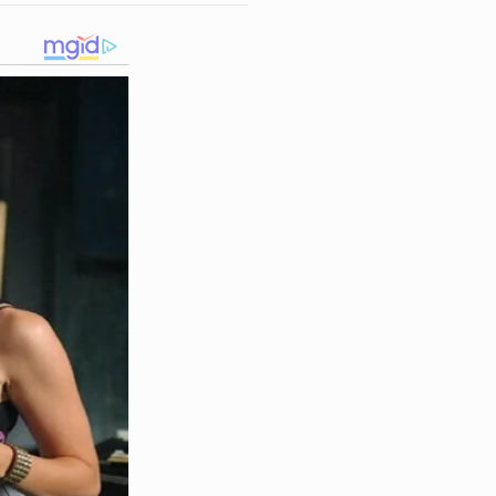
rados no Brasil, com maior
o de gordura corporal, uso
as alcoólicas, não fumar e
essencial diante da gravidade