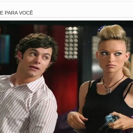
ores de risco
ais de 12 mil novos casos de câncer no fígado sejam regist
es de risco incluem
tabagismo
, consumo de álcool, excess
de hepatite crônica.
ados
cialistas recomendam manter o peso adequado, evitar bebid
rmazenados em locais úmidos. A
prevenção
é considerada 
ta