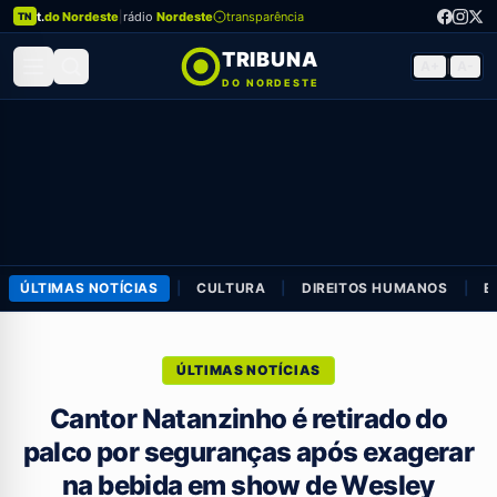
t.
do Nordeste
|
rádio
Nordeste
transparência
TN
TRIBUNA
A+
|
A-
DO NORDESTE
ÚLTIMAS NOTÍCIAS
|
CULTURA
|
DIREITOS HUMANOS
|
E
ÚLTIMAS NOTÍCIAS
Cantor Natanzinho é retirado do
palco por seguranças após exagerar
na bebida em show de Wesley