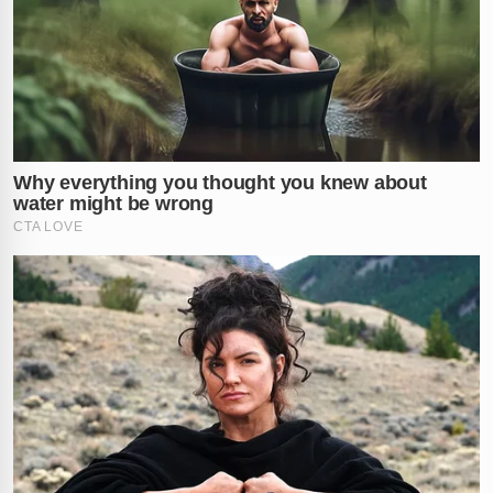
pic.twitter.com/6aBlsHrc1L
— Duala (@duallac)
March 20, 2026
Xand e Wesley achando que iam ser as estrelas
da noite… Natanzinho foi lá e disse: como é,
amigos? Kkkkkkkkkkkk
pic.twitter.com/mTjNzafcT2
— SERTANEJO NA NET (@sertanejonanet)
March
19, 2026