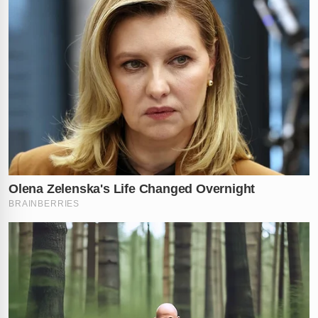
se espalhava pelas plataformas.
O caso ganhou enorme visibilidade e repercutiu entre
os fãs dos três artistas. Até o momento,
Natanzinho
não se manifestou oficialmente sobre o episódio, e não
há informações se ele passou mal ou se o ocorrido
teve outras consequências.
Marca aquele amigo que adora uma confusão e conta
nos comentários: você já passou por uma situação
parecida ou conhece quem já foi retirado de algum
lugar por seguranças?
Socorro
Natanzinho segue sendo o melhor 😂😂