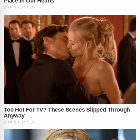
principais, que não conseguiram esconder a surpresa
com o comportamento do amigo. Enquanto Natanzinho
era retirado do palco, Wesley e Xand se entreolharam
e caíram na gargalhada.
Repercussão nas redes sociais
Nas redes sociais, os vídeos do episódio viralizaram em
poucas horas e geraram todo tipo de reação. Os
internautas se dividiram entre os que acharam graça da
situação e os que criticaram a atitude do cantor.
“Xand e Wesley acharam que iam ser as estrelas da
noite. Natanzinho foi lá e disse: como é, amigos?”,
brincou um usuário no Twitter. Outro comentou:
“Natanzinho segue sendo o melhor”, enquanto o vídeo