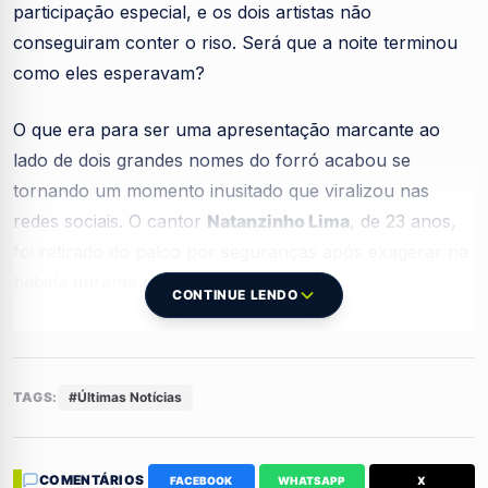
participação especial, e os dois artistas não
conseguiram conter o riso. Será que a noite terminou
como eles esperavam?
O que era para ser uma apresentação marcante ao
lado de dois grandes nomes do forró acabou se
tornando um momento inusitado que viralizou nas
redes sociais. O cantor
Natanzinho Lima
, de 23 anos,
foi retirado do palco por seguranças após exagerar na
bebida durante um show.
CONTINUE LENDO
O momento inusitado de
Natanzinho Lima
TAGS:
#Últimas Notícias
O caso aconteceu na noite de quinta-feira (19), durante
COMENTÁRIOS
FACEBOOK
WHATSAPP
X