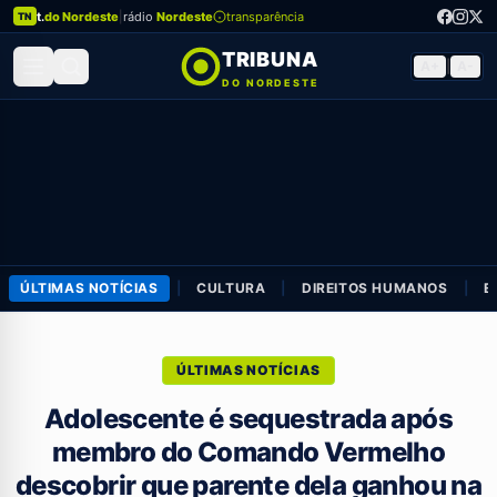
t.
do Nordeste
|
rádio
Nordeste
transparência
TN
TRIBUNA
A+
|
A-
DO NORDESTE
ÚLTIMAS NOTÍCIAS
|
CULTURA
|
DIREITOS HUMANOS
|
E
ÚLTIMAS NOTÍCIAS
Adolescente é sequestrada após
membro do Comando Vermelho
descobrir que parente dela ganhou na