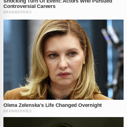
policial no cativeiro, um
suspeito foi baleado
e morreu
no local.
Vítima resgatada e investigações
em curso
Apesar do susto, a adolescente não sofreu ferimentos
e foi entregue à família. A
Polícia Civil do Espírito
Santo
segue investigando o caso e procura por outros
envolvidos no sequestro.
O plano inicial era sequestrar outra pessoa da família,
mas houve mudança por dificuldade logística. A vítima
escolhida não era parente sanguíneo direto do
ganhador, mas foi alvo da
ação brutal
da quadrilha.