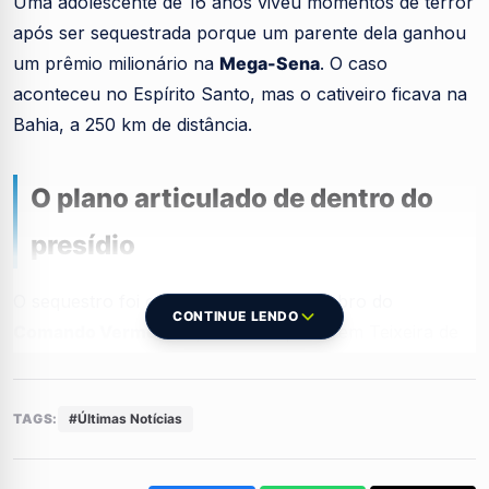
Uma adolescente de 16 anos viveu momentos de terror
após ser sequestrada porque um parente dela ganhou
um prêmio milionário na
Mega-Sena
. O caso
aconteceu no Espírito Santo, mas o cativeiro ficava na
Bahia, a 250 km de distância.
O plano articulado de dentro do
presídio
O sequestro foi ordenado por um membro do
CONTINUE LENDO
Comando Vermelho
que estava preso em Teixeira de
Freitas (BA). De dentro da cadeia, ele articulou todo o
plano para raptar a jovem depois que a facção
TAGS:
#Últimas Notícias
descobriu a fortuna.
A descoberta do valor embolsado em 2025 motivou a