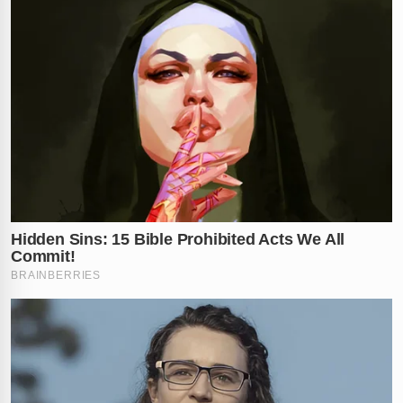
Repercussão e segurança para
ganhadores
O caso ganhou enorme repercussão nas redes sociais
e acendeu um alerta para ganhadores de prêmios
milionários. Internautas ficaram chocados com a
rapidez com que o
crime organizado
agiu para tentar
roubar o dinheiro.
A Delegacia Especializada Antissequestro está à frente
das investigações. A polícia ainda busca outros
integrantes que participaram do planejamento e da
execução do crime.
Marca quem precisa saber dessa história e conta nos