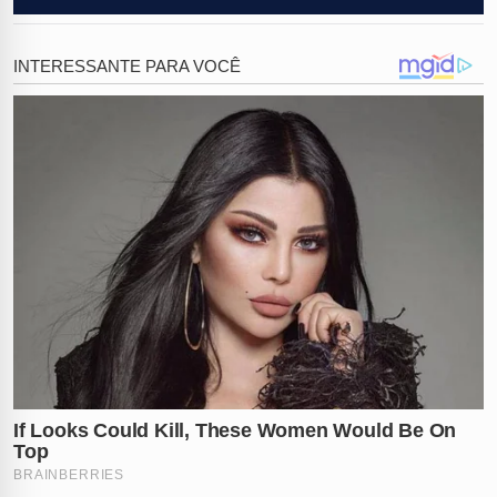
As gravações capturaram o som de um estrondo tático
que precedeu a entrada rápida dos policiais. Durante a
ação controlada, o agressor foi atingido no peito por
um
disparo de munição de borracha
, técnica utilizada
para imobilizá-lo sem causar ferimentos fatais. A
precisão do GATE permitiu que a vítima fosse
resgatada sem qualquer ferimento físico, encerrando
horas de angústia sob a mira de uma arma branca.
O desfecho da ocorrência demonstra a importância do
treinamento especializado e do uso de tecnologias de
monitoramento para garantir a transparência e
eficiência em situações críticas. O suspeito foi detido e
encaminhado à Polícia Judiciária, onde responderá
pelos crimes cometidos, enquanto as vítimas recebem
o apoio necessário após o trauma.