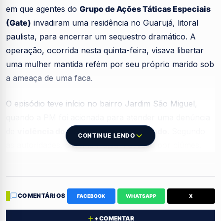
em que agentes do
Grupo de Ações Táticas Especiais
(Gate)
invadiram uma residência no Guarujá, litoral
paulista, para encerrar um sequestro dramático. A
operação, ocorrida nesta quinta-feira, visava libertar
uma mulher mantida refém por seu próprio marido sob
a ameaça de uma faca.
O episódio teve início no bairro Jardim São Miguel,
quando a PM foi acionada para atender uma denúncia
de
violência doméstica e cárcere privado
. Segundo
CONTINUE LENDO
as autoridades, o homem agiu motivado por ciúmes,
trancando a esposa e uma criança no imóvel. Após
negociações iniciais, a criança foi liberada, mas a
tensão aumentou com a recusa do suspeito em soltar a
COMENTÁRIOS
FACEBOOK
WHATSAPP
X
mulher, exigindo a intervenção da unidade de elite.
+ COMENTAR