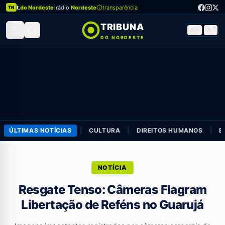
t.
do Nordeste
|
rádio
Nordeste
transparência
TN
TRIBUNA
A+
|
A-
DO NORDESTE
ÚLTIMAS NOTÍCIAS
|
CULTURA
|
DIREITOS HUMANOS
|
E
NOTÍCIA
Resgate Tenso: Câmeras Flagram
Libertação de Reféns no Guarujá