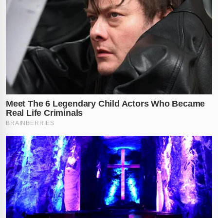
sua mãe para capturar o animal de forma rápida e
devolvê-lo ao lar.
Sua justificativa para o método extremamente perigoso
foi o medo irracional de que o animal pudesse morder
algum pedestre na rua. Ela afirmou às autoridades que
não pensou nas consequências físicas para o cão no
momento do desespero da captura. No entanto, a
delegacia manteve a acusação de
crime de maus-
tratos
diante da gravidade dos fatos expostos.
O delegado responsável finalizou a investigação e
enviou todo o processo ao
Ministério Público
para
análise técnica detalhada. Agora, cabe à promotoria
decidir se oferecerá a denúncia formal à Justiça contra
a investigada nos próximos dias. Caso a denúncia seja
aceita, a jovem responderá criminalmente pelo ato