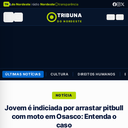
t.
do Nordeste
|
rádio
Nordeste
transparência
TN
TRIBUNA
A+
|
A-
DO NORDESTE
ÚLTIMAS NOTÍCIAS
|
CULTURA
|
DIREITOS HUMANOS
|
E
NOTÍCIA
Jovem é indiciada por arrastar pitbull
com moto em Osasco: Entenda o
caso