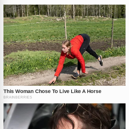
pelos profissionais que o atenderam logo após o
resgate emergencial.
Atualmente, o cão Scooby está sob os cuidados do
Departamento de Fauna e Bem-Estar Animal (DFBEA)
da Prefeitura de Osasco. Ele recebe tratamento médico
contínuo e está sob tutela municipal para garantir sua
recuperação plena e segurança. O estado de saúde do
animal é monitorado diariamente por especialistas em
comportamento e saúde animal.
Em depoimento oficial, a jovem confessou a conduta,
mas alegou que não teve a real
intenção de ferir
o
cachorro de estimação. Segundo ela, o pitbull pertence
ao seu namorado e havia fugido de casa momentos
antes do ocorrido. Ela afirmou ter utilizado a moto de