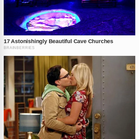
bárbaro cometido contra o animal.
A investigada pode ser punida com rigor com base na
Lei Sansão
, que endureceu significativamente as penas
para crimes contra cães e gatos. A legislação brasileira
prevê reclusão de dois a cinco anos para esse tipo de
crime, além de multas pesadas. Também pode ocorrer
a proibição definitiva da guarda de qualquer animal
doméstico pela infratora.
Este caso reforça a importância vital de denunciar
qualquer suspeita ou flagrante de violência contra
animais indefesos. A conscientização da sociedade e a
aplicação rigorosa da lei são as únicas formas de
combater a
crueldade animal
de forma efetiva no
Brasil. Fique atento aos sinais de abuso e denuncie