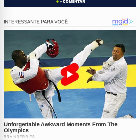
+ COMENTAR
Testemunhas que passavam pelo local tentaram
intervir buzinando insistentemente para alertar a
condutora sobre o perigo, mas a ação não foi
interrompida. O vídeo serviu como prova crucial para o
indiciamento formal por maus-tratos
realizado pelo
delegado Marco Aurélio Batista. A polícia agiu rápido
para garantir a segurança do animal e a
responsabilização da envolvida.
Um laudo veterinário detalhado confirmou que o
animal sofreu diversas lesões nas patas traseiras e
dianteiras durante o trajeto. Os ferimentos são
totalmente compatíveis com o forte atrito causado pelo
arrastamento na via pública enquanto a moto estava
em movimento. O sofrimento físico do cão foi atestado