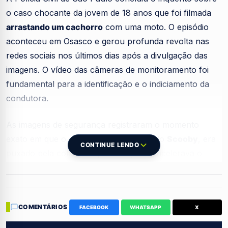
o caso chocante da jovem de 18 anos que foi filmada
arrastando um cachorro
com uma moto. O episódio
aconteceu em Osasco e gerou profunda revolta nas
redes sociais nos últimos dias após a divulgação das
imagens. O vídeo das câmeras de monitoramento foi
fundamental para a identificação e o indiciamento da
condutora.
As imagens de segurança registraram o momento
exato em que o cão, um pitbull chamado
Scooby
, era
CONTINUE LENDO
puxado pela coleira enquanto a jovem acelerava o
veículo. Mesmo com a resistência visível do animal, ele
continuou sendo arrastado pelo asfalto sem qualquer
piedade. A cena causou indignação imediata em
COMENTÁRIOS
FACEBOOK
WHATSAPP
X
moradores e internautas de todo o país que
acompanharam o caso.