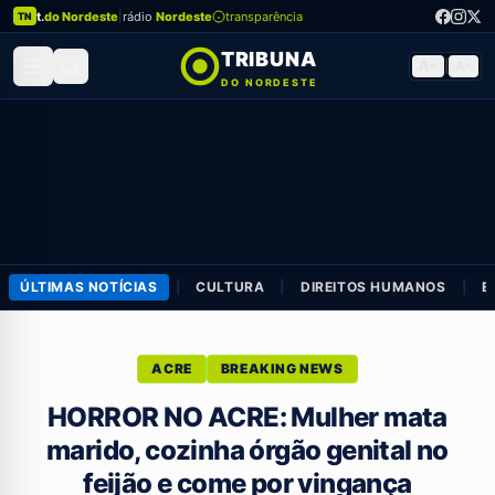
t.
do Nordeste
|
rádio
Nordeste
transparência
TN
TRIBUNA
A+
|
A-
DO NORDESTE
ÚLTIMAS NOTÍCIAS
|
CULTURA
|
DIREITOS HUMANOS
|
E
ACRE
BREAKING NEWS
HORROR NO ACRE: Mulher mata
marido, cozinha órgão genital no
feijão e come por vingança