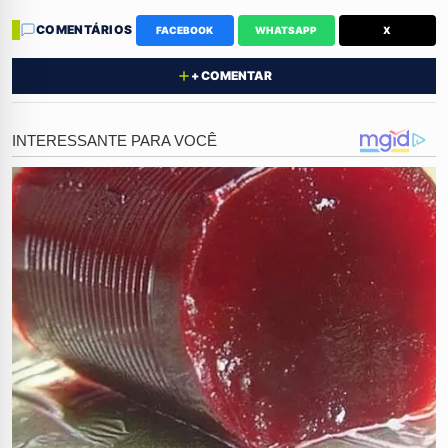
com o corpo.
COMENTÁRIOS
FACEBOOK
WHATSAPP
X
"Cozinhei com feijão"
+ COMENTAR
Em um depoimento perturbador, a mulher confessou
que mutilou a vítima,
arrancou seu órgão genital e o
cozinhou junto com o feijão
. Como ato final de uma
vingança motivada por desavenças conjugais, ela
ingeriu parte do preparo
.
Investigação em Curso
O corpo foi encontrado mutilado próximo à residência,
confirmando a barbárie relatada. Enquanto o país tenta
digerir essa notícia aterrorizante, a polícia mantém a
mulher presa preventivamente e investiga se ela agiu