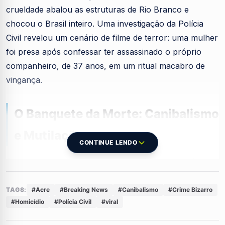
crueldade abalou as estruturas de Rio Branco e
chocou o Brasil inteiro. Uma investigação da Polícia
Civil revelou um cenário de filme de terror: uma mulher
foi presa após confessar ter assassinado o próprio
companheiro, de 37 anos, em um ritual macabro de
vingança.
O Banquete da Morte: Canibalismo
e Mutilação
CONTINUE LENDO
O que parecia ser apenas um caso de desaparecimento
se transformou em um pesadelo real. Após cair em
contradição diversas vezes, a frieza da suspeita veio à
TAGS:
#Acre
#Breaking News
#Canibalismo
#Crime Bizarro
#Homicídio
#Polícia Civil
#viral
tona. Ela não só admitiu ter matado o marido dentro de
casa, como revelou detalhes
nauseantes
do que fez