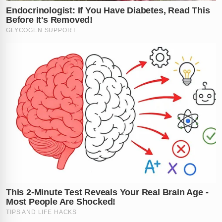
sozinha neste surto de brutalidade ou se houve
cúmplices neste crime hediondo.