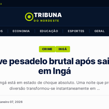
ia
TRIBUNA
DO NORDESTE
OS
|
ECONOMIA
|
EDUCAÇÃO
|
ESPORTES
|
GERAL
CRIME
INGÁ
e pesadelo brutal após sai
em Ingá
Ingá está em estado de choque absoluto. Uma noite que pr
diversão transformou-se instantaneamente em ...
janeiro 07, 2026