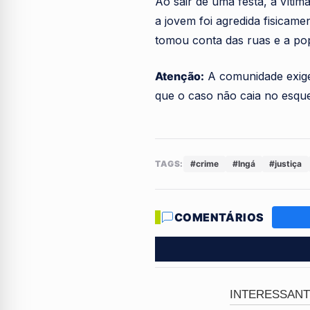
Ao sair de uma festa, a vítim
a jovem foi agredida fisicam
tomou conta das ruas e a pop
Atenção:
A comunidade exi
que o caso não caia no esqu
TAGS:
#crime
#Ingá
#justiça
COMENTÁRIOS