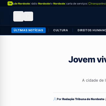
t.
do Nordeste
|
rádio
Nordeste
tv
Nordeste
|
carta de serviços
|
transparênc
TN
ÚLTIMAS NOTÍCIAS
|
CULTURA
|
DIREITOS HUMAN
Jovem viv
A cidade de 
Por
Redação Tribuna do Nordeste
•