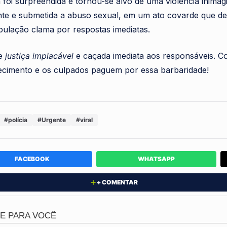
a foi surpreendida e tornou-se alvo de uma violência inima
ente e submetida a abuso sexual, em um ato covarde que d
ulação clama por respostas imediatas.
ge
justiça implacável
e caçada imediata aos responsáveis. Co
ecimento e os culpados paguem por essa barbaridade!
#polícia
#Urgente
#viral
FACEBOOK
WHATSAPP
+ COMENTAR