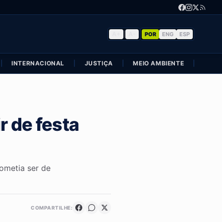
A+
|
A-
POR
ENG
ESP
|
INTERNACIONAL
|
JUSTIÇA
|
MEIO AMBIENTE
|
POLÍ
r de festa
ometia ser de
COMPARTILHE: