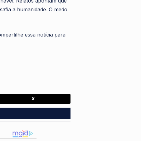
ginável. Relatos apontam que
esafia a humanidade. O medo
mpartilhe essa notícia para
X