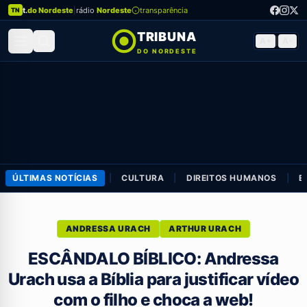
t.
do Nordeste
|
rádio
Nordeste
transparência
TN
TRIBUNA
A+
|
A-
DO NORDESTE
ÚLTIMAS NOTÍCIAS
|
CULTURA
|
DIREITOS HUMANOS
|
E
ANDRESSA URACH
ARTHUR URACH
ESCÂNDALO BÍBLICO: Andressa
Urach usa a Bíblia para justificar vídeo
com o filho e choca a web!