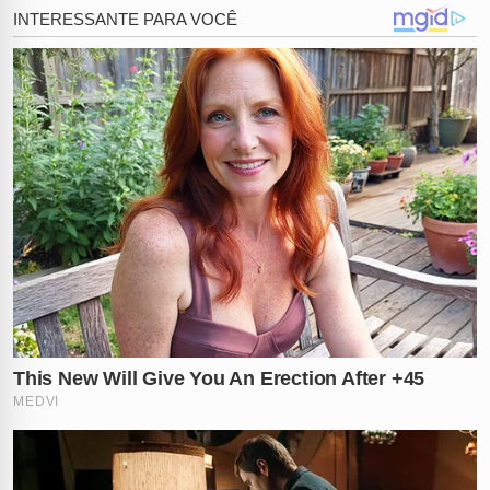
filho, ele está trabalhando!"
, disparou ela, incendiando
as redes sociais.
Lucro acima do Juízo Final?
Enquanto teólogos e internautas arrancam os cabelos
com a comparação audaciosa, Andressa segue
faturando alto nas plataformas adultas. Para ela, o
julgamento humano é hipocrisia pura. O que choca
mais você: a atitude da modelo ou a justificativa
teológica?
Essa polêmica está longe de acabar!