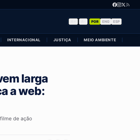
A+
|
A-
POR
ENG
ESP
|
INTERNACIONAL
|
JUSTIÇA
|
MEIO AMBIENTE
|
POLÍ
em larga
ca a web:
 filme de ação