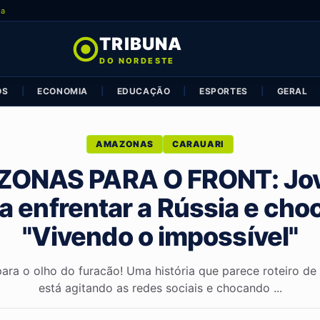
ia
TRIBUNA
DO NORDESTE
OS
|
ECONOMIA
|
EDUCAÇÃO
|
ESPORTES
|
GERAL
AMAZONAS
CARAUARI
ONAS PARA O FRONT: Jov
a enfrentar a Rússia e cho
"Vivendo o impossível"
ara o olho do furacão! Uma história que parece roteiro de
está agitando as redes sociais e chocando ...