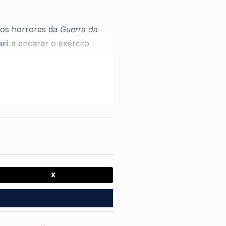
elos horrores da
Guerra da
ari
a encarar o exército
ndo:
"ENQUANTO ALGUNS
se está dividindo opiniões e
X
ciou que pretende virar um
ar em exércitos estrangeiros.