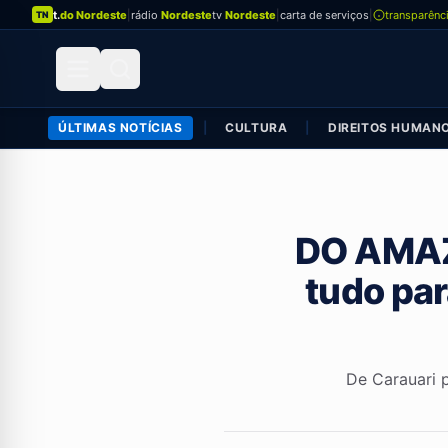
t.
do Nordeste
|
rádio
Nordeste
tv
Nordeste
|
carta de serviços
|
transparênc
TN
ÚLTIMAS NOTÍCIAS
|
CULTURA
|
DIREITOS HUMAN
DO AMAZ
tudo par
De Carauari p