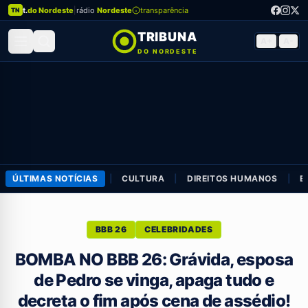
t.
do Nordeste
|
rádio
Nordeste
transparência
TN
TRIBUNA
A+
|
A-
DO NORDESTE
ÚLTIMAS NOTÍCIAS
|
CULTURA
|
DIREITOS HUMANOS
|
E
BBB 26
CELEBRIDADES
BOMBA NO BBB 26: Grávida, esposa
de Pedro se vinga, apaga tudo e
decreta o fim após cena de assédio!