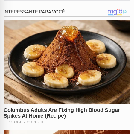
despensa, que incendiou as redes sociais e revoltou o
público.
Somando isso às confissões de traição que Pedro fez
descaradamente ao vivo no início do programa, o
veredito da web é unânime:
o ex-BBB saiu da casa
mais vigiada do Brasil direto para um furacão na vida
real!