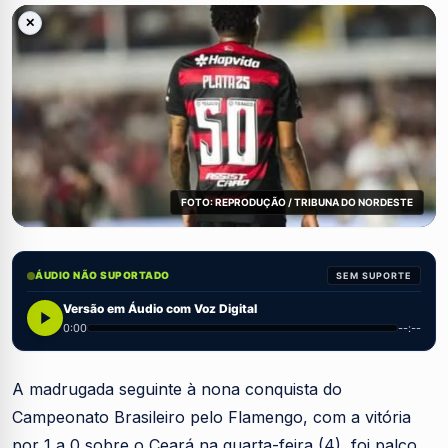
✕
FOTO: REPRODUÇÃO / TRIBUNA DO NORDESTE
ÁUDIO NÃO SUPORTADO
SEM SUPORTE
Versão em Áudio com Voz Digital
0:00
--:--
A madrugada seguinte à nona conquista do
Campeonato Brasileiro pelo Flamengo, com a vitória
por 1 a 0 sobre o Ceará na quarta-feira (4), foi palco