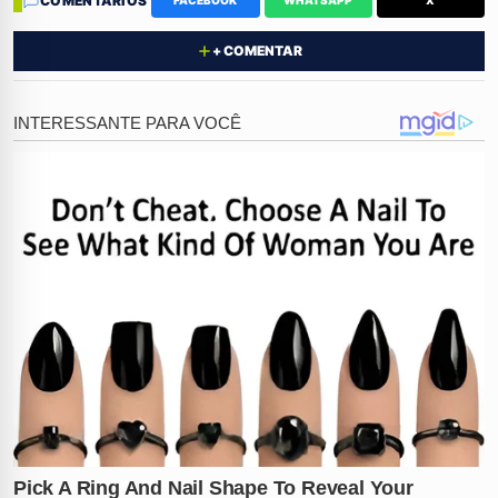
COMENTÁRIOS
FACEBOOK
WHATSAPP
X
dos pontos altos da noite carioca pós-título, acabou
ganhando as manchetes por motivos além da simples
+ COMENTAR
celebração.
Tumulto na Entrada e Presença de
Poze
Desde o início, a festa de Plata demonstrou ser um
evento de grandes proporções. A circulação intensa de
carros e a formação de uma longa fila de mulheres
aguardando para entrar já indicavam o volume de
participantes. No entanto, o que deveria ser apenas um
detalhe logístico rapidamente se transformou em um
ponto de discórdia. De acordo com informações
divulgadas pelo jornal Extra, as orientações estritas dos