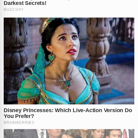
organizadores resultaram na impedimento da entrada
de diversas convidadas.
Essa restrição gerou um considerável tumulto na porta
do evento, causando frustração entre parte dos
presentes. A situação levou muitos a abandonarem o
local original em busca de uma segunda festa, que
estaria ocorrendo na Barrinha, buscando continuar a
celebração em um ambiente mais receptivo. A
presença do cantor Poze, conforme amplamente
noticiado, adicionou um toque de celebridade ao já
badalado evento.
Uma fonte que esteve no ambiente contou ao
jornal que mais de 200 mulheres compareceram
ao evento, que se estendeu por toda madrugada.