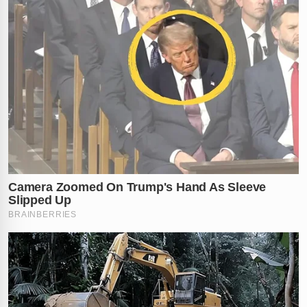
Apesar do incidente na entrada, a festa continuou com
força total. Testemunhas relatam que mais de 200
mulheres conseguiram acessar o evento, que se
prolongou por toda a madrugada, transformando-se
em uma maratona de celebração. No entanto, o
excesso de movimentação e, possivelmente, o alto
volume da música ou outras perturbações, acabaram
chamando a atenção das autoridades.
A intensa confraternização no Alto da Boa Vista só
encontrou seu fim após a chegada da polícia. A
intervenção das forças de segurança marcou o
encerramento abrupto da festa, transformando a
comemoração do título rubro-negro em um episódio