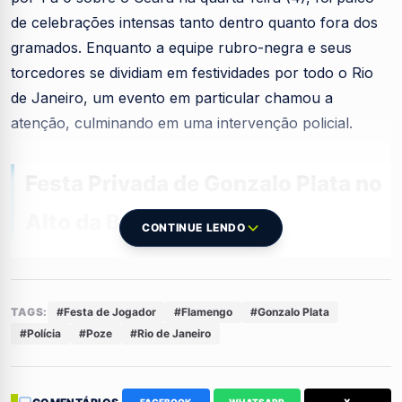
de celebrações intensas tanto dentro quanto fora dos
gramados. Enquanto a equipe rubro-negra e seus
torcedores se dividiam em festividades por todo o Rio
de Janeiro, um evento em particular chamou a
atenção, culminando em uma intervenção policial.
Festa Privada de Gonzalo Plata no
Alto da Boa Vista
CONTINUE LENDO
O jogador Gonzalo Plata, um dos personagens desta
vibrante conquista, decidiu comemorar em grande
TAGS:
#Festa de Jogador
#Flamengo
#Gonzalo Plata
estilo. Ele organizou uma festa movimentada em uma
#Polícia
#Poze
#Rio de Janeiro
casa localizada no Alto da Boa Vista, que se estendeu
por toda a madrugada e reuniu um grande número de
convidados. A confraternização, que prometia ser um