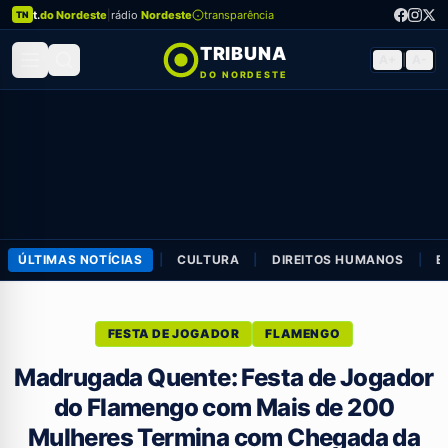
t.
do Nordeste
|
rádio
Nordeste
transparência
TN
TRIBUNA
A+
|
A-
DO NORDESTE
ÚLTIMAS NOTÍCIAS
|
CULTURA
|
DIREITOS HUMANOS
|
E
FESTA DE JOGADOR
FLAMENGO
Madrugada Quente: Festa de Jogador
do Flamengo com Mais de 200
Mulheres Termina com Chegada da