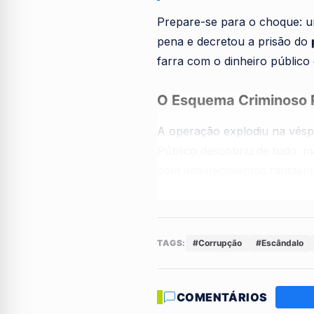
Prepare-se para o choque: u
pena e decretou a prisão do
farra com o dinheiro públic
O Esquema Criminoso 
A operação explodiu na véspe
Público descobriu de tudo: m
com abastecimentos fanta
Durante as batidas policiais
médico envolvido. É dinheiro
TAGS:
#Corrupção
#Escândalo
Prefeito se Entrega e 
O prefeito Paulo Curió (Uniã
COMENTÁRIOS