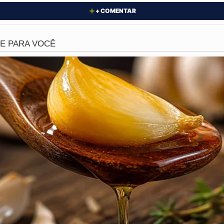
uem assume a prefeitura agora é o presidente da Câmara, Jo
+ COMENTAR
ndo investigado!
eleira eletrônica e outros ainda foragidos, Turilândia viv
 O Ministério Público já avalia uma intervenção urgente no 