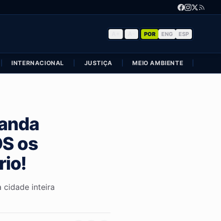
A+
|
A-
POR
ENG
ESP
|
INTERNACIONAL
|
JUSTIÇA
|
MEIO AMBIENTE
|
POLÍ
anda
OS os
rio!
idade inteira