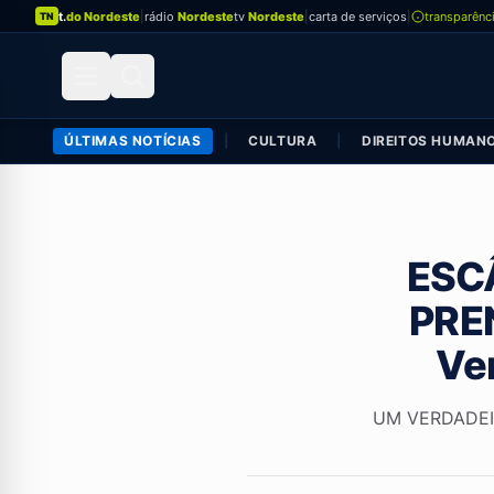
t.
do Nordeste
|
rádio
Nordeste
tv
Nordeste
|
carta de serviços
|
transparênc
TN
ÚLTIMAS NOTÍCIAS
|
CULTURA
|
DIREITOS HUMAN
ESC
PREN
Ver
UM VERDADEIR