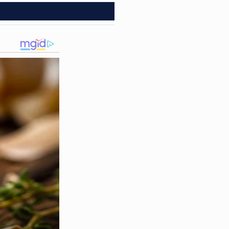
sé Luís Araújo. O detalhe
e um cenário de guerra
município.