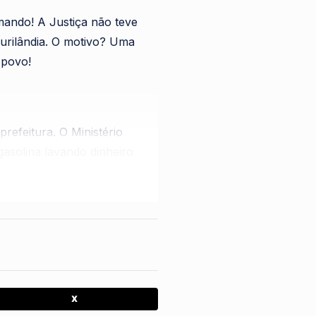
mando! A Justiça não teve
urilândia. O motivo? Uma
 povo!
refeitura. O Ministério
gasolina lavando dinheiro
na casa do irmão de um
o de corruptos!
regaram no dia 24. Mas a
X