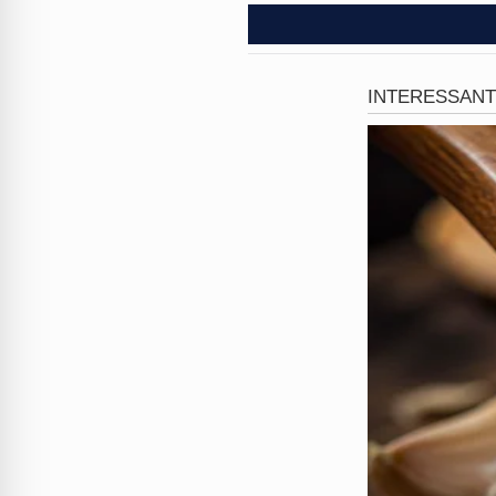
bizarrice não para por aí: q
sórdido?
Ele também está se
Com vereadores usando tornoz
política e vergonha nacional.