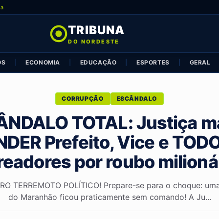
ia
TRIBUNA
DO NORDESTE
OS
|
ECONOMIA
|
EDUCAÇÃO
|
ESPORTES
|
GERAL
CORRUPÇÃO
ESCÂNDALO
ÂNDALO TOTAL: Justiça m
DER Prefeito, Vice e TOD
eadores por roubo milioná
O TERREMOTO POLÍTICO! Prepare-se para o choque: uma c
do Maranhão ficou praticamente sem comando! A Ju...