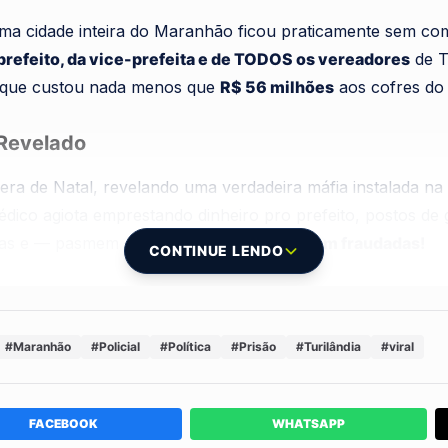
ma cidade inteira do Maranhão ficou praticamente sem co
prefeito, da vice-prefeita e de TODOS os vereadores
de T
o que custou nada menos que
R$ 56 milhões
aos cofres do
Revelado
ra de Natal, revelando uma verdadeira máfia instalada na p
édico agiota emprestando dinheiro pro prefeito, postos de 
smas e — pasmem —
95% das licitações eram fraudadas!
CONTINUE LENDO
, foram encontrados mais de
R$ 2 milhões em dinheiro vivo
 que deveria ir para a saúde e educação, virando pó na mã
#Maranhão
#Policial
#Política
#Prisão
#Turilândia
#viral
o Caos Continua
o Brasil) e a primeira-dama, que estavam foragidos, se ent
FACEBOOK
WHATSAPP