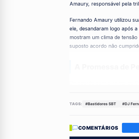
Amaury, responsável pela tril
Fernando Amaury utilizou sua
ele, desandaram logo após a 
mostram um clima de tensão 
suposto acordo não cumprid
A Promessa de Pe
De acordo com o relato do 
Ele afirma que Virginia Fons
como parte de uma permuta. C
TAGS:
#Bastidores SBT
#DJ Fer
confraternização antes do pr
COMENTÁRIOS
"Virginia deixou o local 
evento como forma de pe