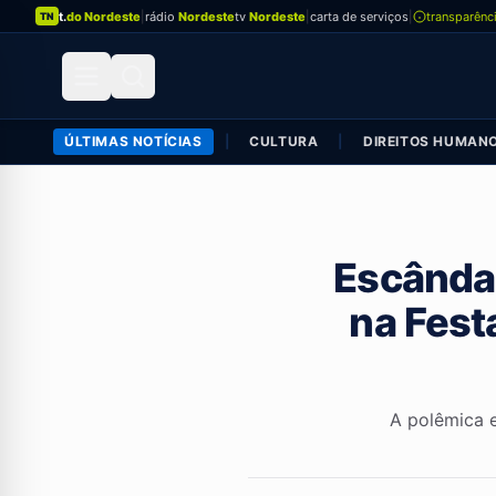
t.
do Nordeste
|
rádio
Nordeste
tv
Nordeste
|
carta de serviços
|
transparênc
TN
ÚLTIMAS NOTÍCIAS
|
CULTURA
|
DIREITOS HUMAN
Escândal
na Fest
A polêmica 