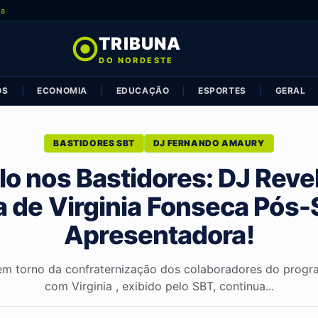
ia
TRIBUNA
DO NORDESTE
OS
|
ECONOMIA
|
EDUCAÇÃO
|
ESPORTES
|
GERAL
BASTIDORES SBT
DJ FERNANDO AMAURY
o nos Bastidores: DJ Reve
a de Virginia Fonseca Pós-
Apresentadora!
em torno da confraternização dos colaboradores do prog
com Virginia , exibido pelo SBT, continua...