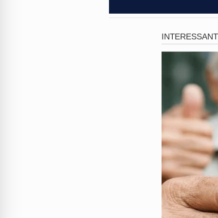
Essa partida antecipada e a 
entre aqueles que contribuír
como também captura a atmos
vasta, com fãs e críticos de
grandes produções televisiva
O episódio levanta questões
públicas e múltiplos colabo
polêmicas públicas.