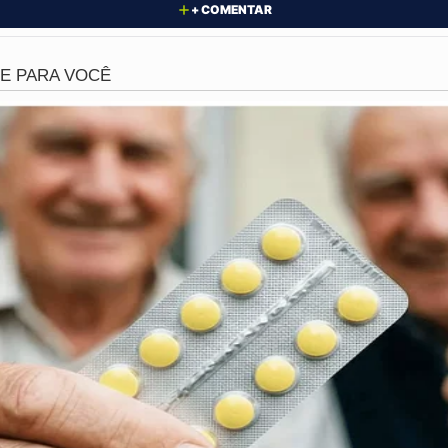
+ COMENTAR
quebra da expectativa geraram um ambiente de mal-estar g
am para a realização da festa. O vídeo de Amaury não ape
fera de insatisfação que permeava o evento. A repercussã
batendo a postura da apresentadora e as implicações de tai
s.
 sobre a comunicação e a gestão de expectativas em event
radores, mostrando como pequenos desentendimentos pode