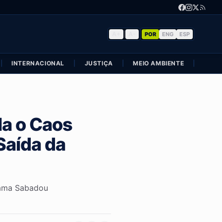
A+
|
A-
POR
ENG
ESP
|
INTERNACIONAL
|
JUSTIÇA
|
MEIO AMBIENTE
|
POLÍ
la o Caos
Saída da
rama Sabadou