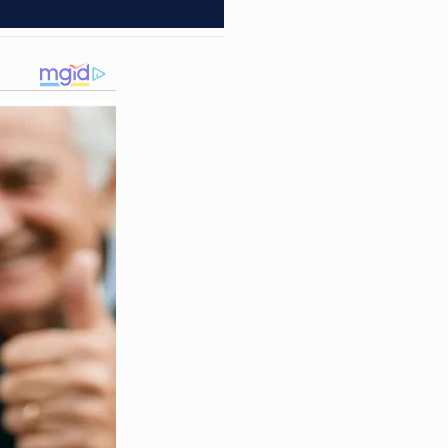
eneralizado, especialmente
nas expõe sua perspectiva
o do incidente tem sido
s acordos nos bastidores de
os que envolvem figuras
m escalar para grandes