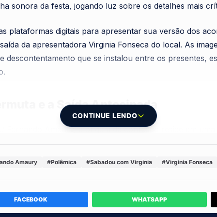
ha sonora da festa, jogando luz sobre os detalhes mais crít
s plataformas digitais para apresentar sua versão dos ac
saída da apresentadora Virginia Fonseca do local. As imag
e descontentamento que se instalou entre os presentes, 
o.
rmuta e a Saída Antecipada
CONTINUE LENDO
DJ Fernando Amaury, a origem da confusão reside em uma
eca teria se comprometido a tirar fotos com os fornecedor
ontudo, para a surpresa e frustração de muitos, a aprese
nando Amaury
#Polêmica
#Sabadou com Virginia
#Virginia Fonseca
evisto, sem cumprir o acordado.
FACEBOOK
WHATSAPP
antes do previsto após supostamente ter prometido fotos 
rmuta." - DJ Fernando Amaury