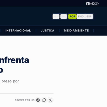
A+
|
A-
POR
ENG
ESP
|
INTERNACIONAL
|
JUSTIÇA
|
MEIO AMBIENTE
|
POLÍ
nfrenta
o
 preso por
COMPARTILHE: