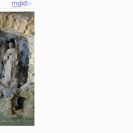
iana Garcia em um elevador
oção nacional.