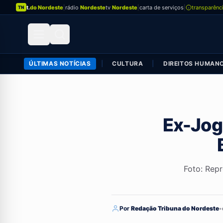
t.
do Nordeste
|
rádio
Nordeste
tv
Nordeste
|
carta de serviços
|
transparênc
TN
ÚLTIMAS NOTÍCIAS
|
CULTURA
|
DIREITOS HUMAN
Ex-Jog
Foto: Rep
Por
Redação Tribuna do Nordeste
•