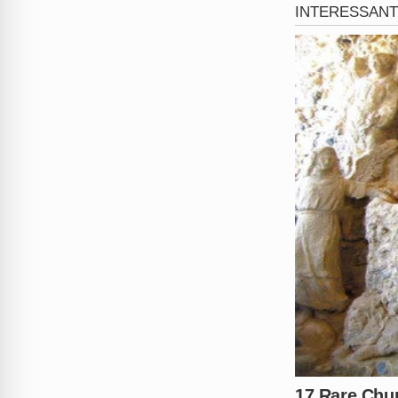
Relembre o Caso 
Igor Cabral foi preso em 26 
em Ponta Negra, Natal. A ag
Agressão:
60 socos em 3
Vítima:
Juliana Garcia sof
Denúncia:
Ministério Públ
Julgamento em Nov
Cabral aguarda julgamento