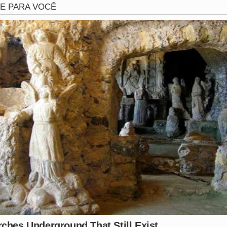
de Agressão
de julho após desferir 60 socos contra a ex-namorada Jul
ressão, registrada por câmeras de segurança, causou com
6 segundos.
reu fraturas faciais graves.
ico denunciou Cabral por tentativa de feminicídio.
embro
, com audiências previstas para novembro de 2025.