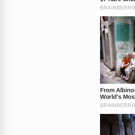
Recuperação da V
Juliana Garcia teve alta apó
engajou em campanhas contra
Importância da Denú
Juliana relatou a importânc
Tags: Igor Cabral, Agressão, Femin