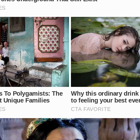
ítima
s cirurgia de reconstrução facial e segue em acompanhamen
 a violência de gênero.
ncia
ia de denunciar abusos e romper ciclos de violência.
Comente e Compartilhe!
icídio, Prisão, Violência, Juliana Garcia, Seap, Notícias